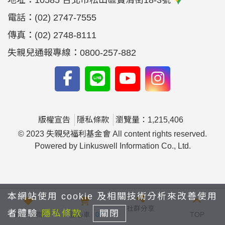
地址：
10585 台北市松山區寶清街18-3號
電話：
(02) 2747-7555
傳真：
(02) 2748-8111
失親兒通報專線：0800-257-882
版權宣告
隱私條款
瀏覽量：1,215,406
© 2023 失親兒福利基金會 All content rights reserved.
Powered by Linkuswell Information Co., Ltd.
本網站使用 cookie 及相關技術分析來改善使用
社群分享
者體驗
隱私條款
關閉
我要捐款
愛心車
0
TOP
yfyfyy