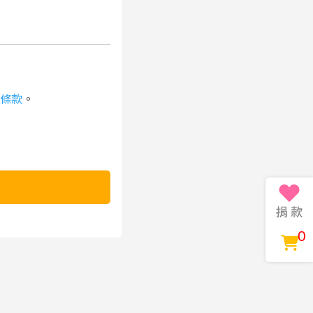
條款
。
0