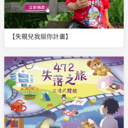
【失親兒我挺你計畫】