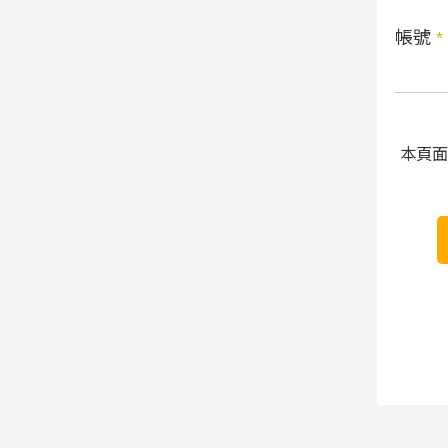
帳號
*
本頁面受