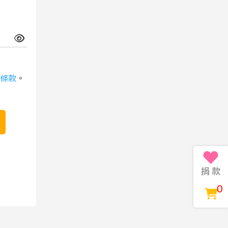
條款
。
0