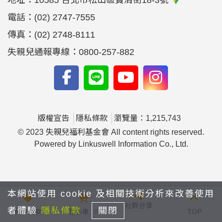
地址：
10585 台北市松山區寶清街18-3號
電話：
(02) 2747-7555
傳真：
(02) 2748-8111
失親兒通報專線：0800-257-882
版權宣告
隱私條款
瀏覽量：1,215,743
© 2023 失親兒福利基金會 All content rights reserved.
Powered by Linkuswell Information Co., Ltd.
本網站使用 cookie 及相關技術分析來改善使用
社群分享
者體驗
隱私條款
關閉
我要捐款
愛心車
0
TOP
yfyfyy