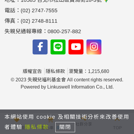
地址：
10585 台北市松山區寶清街18-3號
電話：
(02) 2747-7555
傳真：
(02) 2748-8111
失親兒通報專線：0800-257-882
版權宣告
隱私條款
瀏覽量：1,215,680
© 2023 失親兒福利基金會 All content rights reserved.
Powered by Linkuswell Information Co., Ltd.
本網站使用 cookie 及相關技術分析來改善使用
社群分享
者體驗
隱私條款
關閉
我要捐款
愛心車
0
TOP
yfyfyy