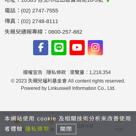
地址：
10585 台北市松山區寶清街18-3號
電話：
(02) 2747-7555
傳真：
(02) 2748-8111
失親兒通報專線：0800-257-882
版權宣告
隱私條款
瀏覽量：1,218,354
© 2023 失親兒福利基金會 All content rights reserved.
Powered by Linkuswell Information Co., Ltd.
本網站使用 cookie 及相關技術分析來改善使用
社群分享
者體驗
隱私條款
關閉
我要捐款
愛心車
0
TOP
yfyfyy