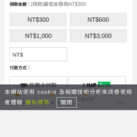
(捐款)最低金額為NT$300
捐款金額：
NT$300
NT$600
NT$1,000
NT$3,000
NT$
付款方式：
信用卡付款
本網站使用 cookie 及相關技術分析來改善使用
社群分享
捐款間隔：
者體驗
隱私條款
關閉
我要捐款
愛心車
0
TOP
1個月
捐款期間：
邀請您與我們一起，將新希望分享給失親家