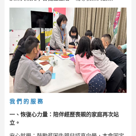
我 們 的 服 務
一、恢復心力量：陪伴經歷喪親的家庭再次站
立。
安心就學：鼓勵貧困失親兒認真向學，本會固定