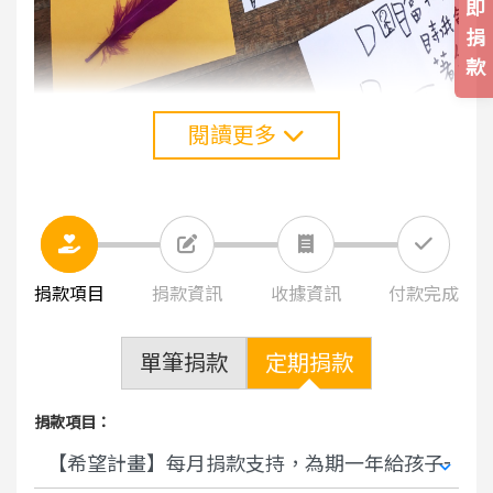
即
捐
款
二、重燃希望：當家庭穩定後，協助孩子們發展
閱讀更多
自己的無限可能。
點亮夢想：本會透過課程、比賽及成果展，讓孩
子從活動中獲得成功的經驗。例：夢想品格音樂
營、藝術營、籃球營、鐵馬環島挑戰等，以此培
捐款項目
捐款資訊
收據資訊
付款完成
養自信心、啟發興趣等。最終肯定自己的潛力，
進而勇敢逐夢。
職涯發展：本會與企業合作，讓孩子與產業面對
單筆捐款
定期捐款
面交流，舉辦講座分享、參訪、訓練媒合。認識
多元產業與需具備的能力，從中找到自己的職涯
捐款項目：
方向。