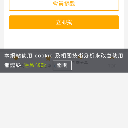
會員捐款
立即捐
本網站使用 cookie 及相關技術分析來改善使用
社群分享
者體驗
隱私條款
關閉
我要捐款
愛心車
0
TOP
【天使招募告急】需要您的幫助
回列表
【Dream x Art 夢想藝術計畫】
關於我們