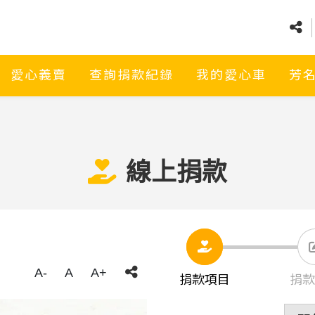
愛心義賣
查詢捐款紀錄
我的愛心車
芳
線上捐款
A-
A
A+
捐款項目
捐款