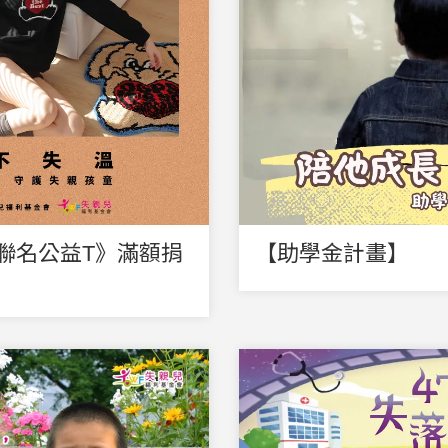
ACE聯名公益T》滿額捐
【助學金計畫】