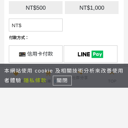
NT$500
NT$1,000
2019夢想音樂營成果發表會
NT$
2019夢想慈善音樂會
付款方式：
2020第五屆小星星畫作評選
信用卡付款
2020夢想品格藝術營
捐款間隔：
本網站使用 cookie 及相關技術分析來改善使用
2020夢想音樂營成果發表會
社群分享
者體驗
隱私條款
關閉
我要捐款
愛心車
0
TOP
1個月
捐款期間：
從
2026年9月
捐款至：
夢想藝術計畫
結束