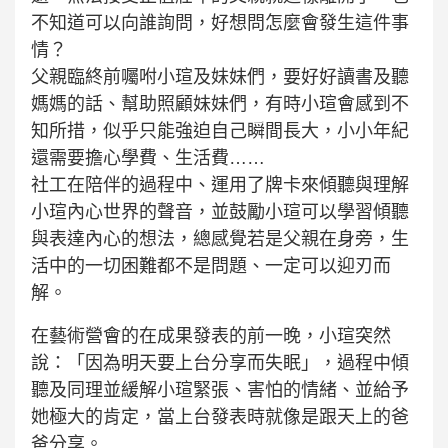
不知道可以向誰詢問，好想問怎麼會發生這件事
情？
父親臨終前囑咐小瑄及妹妹們，要好好讀書及聽
媽媽的話、幫助照顧妹妹們，有時小瑄會感到不
知所措，似乎只能強迫自己瞬間長大，小小年紀
還需要擔心學費、生活費……
社工在陪伴的過程中、運用了牌卡來傾聽與理解
小瑄內心世界的聲音，並鼓勵小瑄可以學習傾聽
與表達內心的想法，總感覺若是父親在身旁，生
活中的一切困難都不是問題、一定可以迎刃而
解。
在藝術營會的在成果發表的前一晚，小瑄突然
說：「因為明天要上台分享而失眠」，過程中傾
聽及同理並緩解小瑄緊張、害怕的情緒、並給予
她極大的肯定，當上台發表時就像是跟天上的爸
爸分享。