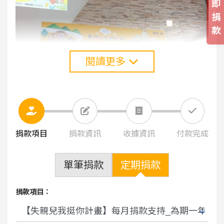
即
捐
款
閱讀更多
捐款項目
捐款資訊
收據資訊
付款完成
單筆捐款
定期捐款
捐款項目：
♦ 有捐款相關問題或要取消定期定額捐款，
電洽 (02)2747-7555#403 楊小姐