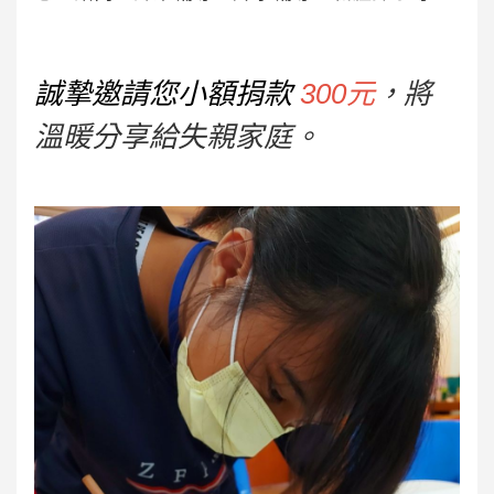
誠摯邀請您小額捐款
300元
，
將
溫暖分享給失親家庭。