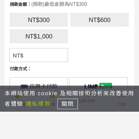
(捐款)最低金額為NT$300
捐款金額：
NT$300
NT$600
NT$1,000
NT$
付款方式：
信用卡付款
本網站使用 cookie 及相關技術分析來改善使用
社群分享
捐款間隔：
者體驗
隱私條款
關閉
我要捐款
愛心車
0
TOP
1個月
捐款期間：