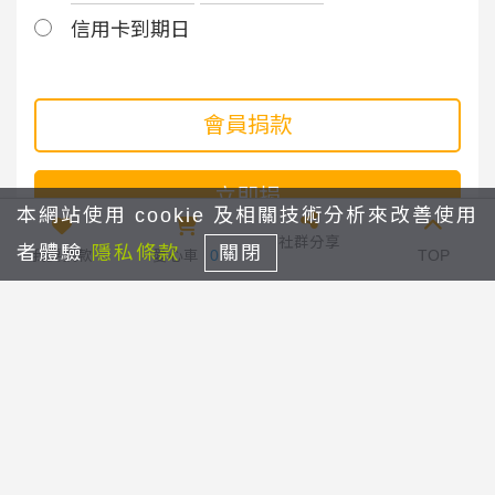
信用卡到期日
會員捐款
立即捐
本網站使用 cookie 及相關技術分析來改善使用
社群分享
者體驗
隱私條款
關閉
我要捐款
愛心車
0
TOP
【天使與寶貝】守護天使
回列表
「救援疫起來」疫情家庭急難救助金