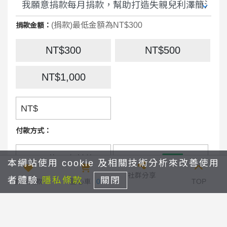
(捐款)最低金額為NT$300
捐款金額：
NT$300
NT$500
NT$1,000
NT$
付款方式：
信用卡付款
本網站使用 cookie 及相關技術分析來改善使用
社群分享
者體驗
隱私條款
關閉
我要捐款
愛心車
0
TOP
捐款間隔：
1個月