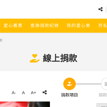
愛心義賣
查詢捐款紀錄
我的愛心車
芳
金
線上捐款
A-
A
A+
捐款項目
捐款