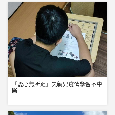
「愛心無所距」失親兒疫情學習不中
斷