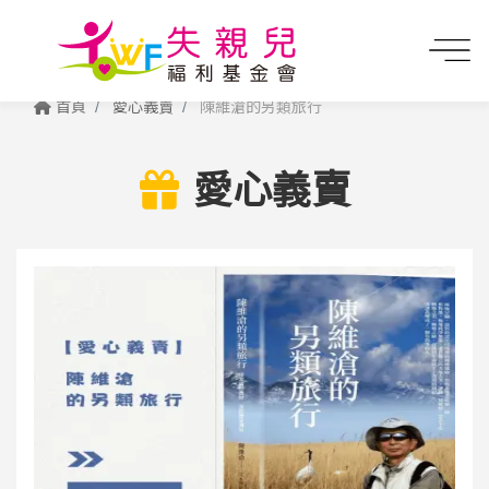
首頁
愛心義賣
陳維滄的另類旅行
愛心義賣