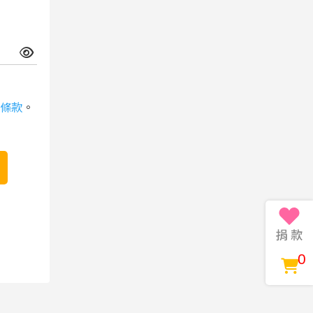
條款
。
0