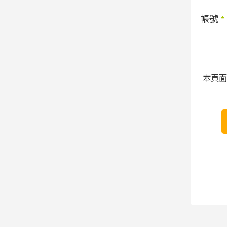
帳號
*
本頁面受